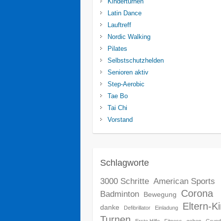
Kinderturnen
Latin Dance
Lauftreff
Nordic Walking
Pilates
Selbstschutzhelden
Senioren aktiv
Step-Aerobic
Tae Bo
Tai Chi
Vorstand
Schlagworte
3000 Schritte
American Sports
Corona
Badminton
Bewegung
Eltern-K
danke
Defibrillator
Einladung
Turnen
Erste Hilfe
Fitness
gehen
Grund