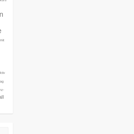
n
e
mit
ktiv
Tag
nz-
ll