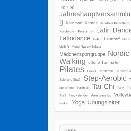
Hip Hop
Jahreshauptversammlu
g
Karneval
Kirmes
Kreativer Kindertanz
Latin Danc
Kursbeginn
Kurstermin
Latindance
Lauftreff
laufen
Mach 
bleib fit
Mund-Nasen-Schutz
Nordic
Mädchensportgruppe
Walking
offene Turnhalle
Pilates
Power
Schifffahrt
Senioren a
Step-Aerobic
Spiel und Spaß
Tai Chi
der offenen Turnhalle
Tanz
Ta
Volleyba
Treff
Tanzkalender
Vereinsausflug
Yoga
Übungsleiter
walken
Suche