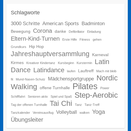
Schlagworte
3000 Schritte
American Sports
Badminton
Corona
Bewegung
danke
Defibrillator
Einladung
Eltern-Kind-Turnen
Erste Hilfe
Fitness
gehen
Hip Hop
Grundkurs
Jahreshauptversammlung
Karneval
Latin
Kirmes
Kreativer Kindertanz
Kursbeginn
Kurstermin
Dance
Latindance
Lauftreff
laufen
Mach mit bleib
Nordic
Mädchensportgruppe
fit
Mund-Nasen-Schutz
Pilates
Walking
offene Turnhalle
Power
Step-Aerobic
Schifffahrt
Senioren aktiv
Spiel und Spaß
Tai Chi
Tag der offenen Turnhalle
Tanz
Tanz-Treff
Yoga
Volleyball
Tanzkalender
Vereinsausflug
walken
Übungsleiter