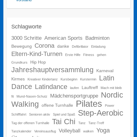
Schlagworte
3000 Schritte
American Sports
Badminton
Corona
Bewegung
danke
Defibrillator
Einladung
Eltern-Kind-Turnen
Erste Hilfe
Fitness
gehen
Hip Hop
Grundkurs
Jahreshauptversammlung
Karneval
Latin
Kirmes
Kreativer Kindertanz
Kursbeginn
Kurstermin
Dance
Latindance
Lauftreff
laufen
Mach mit bleib
Nordic
Mädchensportgruppe
fit
Mund-Nasen-Schutz
Pilates
Walking
offene Turnhalle
Power
Step-Aerobic
Schifffahrt
Senioren aktiv
Spiel und Spaß
Tai Chi
Tag der offenen Turnhalle
Tanz
Tanz-Treff
Yoga
Volleyball
Tanzkalender
Vereinsausflug
walken