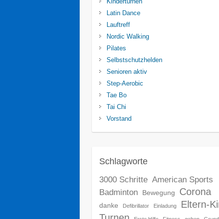
Kinderturnen
Latin Dance
Lauftreff
Nordic Walking
Pilates
Selbstschutzhelden
Senioren aktiv
Step-Aerobic
Tae Bo
Tai Chi
Vorstand
Schlagworte
3000 Schritte
American Sports
Corona
Badminton
Bewegung
Eltern-K
danke
Defibrillator
Einladung
Turnen
Erste Hilfe
Fitness
gehen
Grund