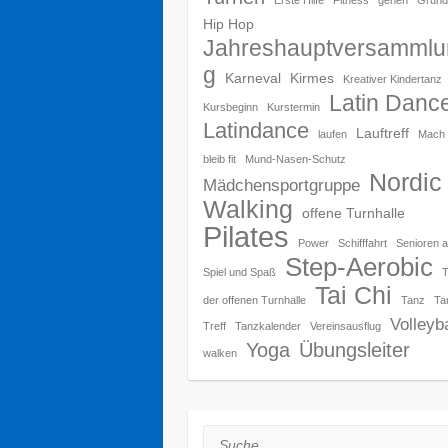
Hip Hop
Jahreshauptversammlu
g
Karneval
Kirmes
Kreativer Kindertanz
Latin Danc
Kursbeginn
Kurstermin
Latindance
Lauftreff
laufen
Mach 
bleib fit
Mund-Nasen-Schutz
Nordic
Mädchensportgruppe
Walking
offene Turnhalle
Pilates
Power
Schifffahrt
Senioren a
Step-Aerobic
Spiel und Spaß
Tai Chi
der offenen Turnhalle
Tanz
Ta
Volleyba
Treff
Tanzkalender
Vereinsausflug
Yoga
Übungsleiter
walken
Suche