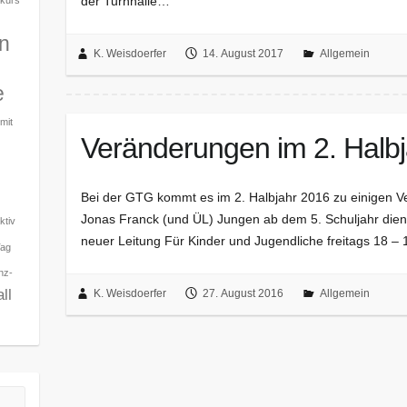
der Turnhalle…
n
K. Weisdoerfer
14. August 2017
Allgemein
e
mit
Veränderungen im 2. Halb
Bei der GTG kommt es im 2. Halbjahr 2016 zu einigen V
Jonas Franck (und ÜL) Jungen ab dem 5. Schuljahr dien
ktiv
neuer Leitung Für Kinder und Jugendliche freitags 18 –
Tag
nz-
ll
K. Weisdoerfer
27. August 2016
Allgemein