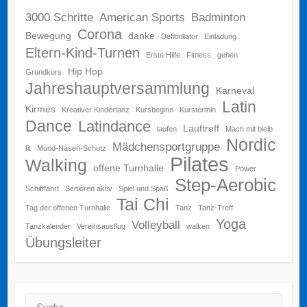
3000 Schritte
American Sports
Badminton
Corona
Bewegung
danke
Defibrillator
Einladung
Eltern-Kind-Turnen
Erste Hilfe
Fitness
gehen
Hip Hop
Grundkurs
Jahreshauptversammlung
Karneval
Latin
Kirmes
Kreativer Kindertanz
Kursbeginn
Kurstermin
Dance
Latindance
Lauftreff
laufen
Mach mit bleib
Nordic
Mädchensportgruppe
fit
Mund-Nasen-Schutz
Pilates
Walking
offene Turnhalle
Power
Step-Aerobic
Schifffahrt
Senioren aktiv
Spiel und Spaß
Tai Chi
Tag der offenen Turnhalle
Tanz
Tanz-Treff
Yoga
Volleyball
Tanzkalender
Vereinsausflug
walken
Übungsleiter
Suche