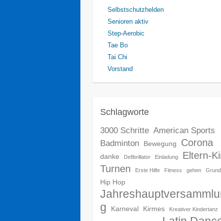
Selbstschutzhelden
Senioren aktiv
Step-Aerobic
Tae Bo
Tai Chi
Vorstand
Schlagworte
3000 Schritte
American Sports
Corona
Badminton
Bewegung
Eltern-K
danke
Defibrillator
Einladung
Turnen
Erste Hilfe
Fitness
gehen
Grund
Hip Hop
Jahreshauptversammlu
g
Karneval
Kirmes
Kreativer Kindertanz