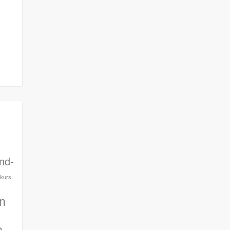
ind-
kurs
n