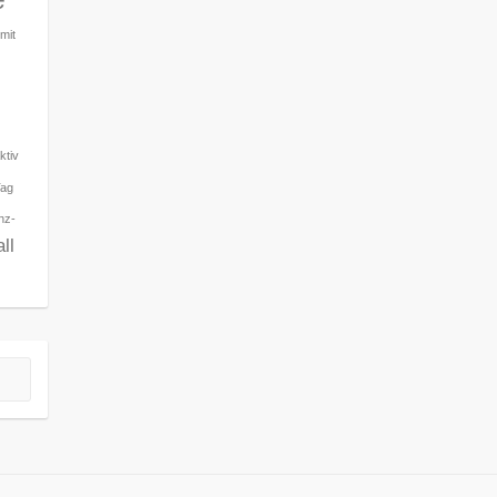
e
mit
ktiv
Tag
nz-
ll