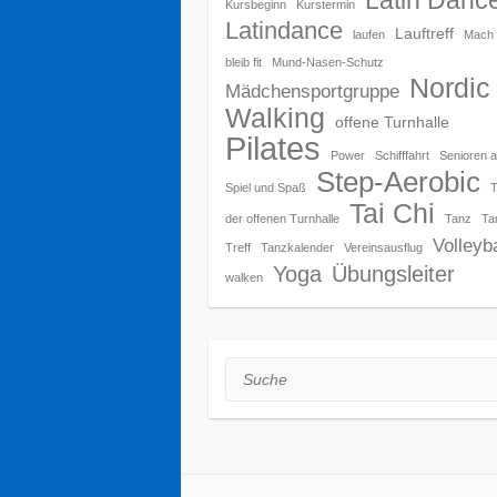
Latin Danc
Kursbeginn
Kurstermin
Latindance
Lauftreff
laufen
Mach 
bleib fit
Mund-Nasen-Schutz
Nordic
Mädchensportgruppe
Walking
offene Turnhalle
Pilates
Power
Schifffahrt
Senioren a
Step-Aerobic
Spiel und Spaß
Tai Chi
der offenen Turnhalle
Tanz
Ta
Volleyba
Treff
Tanzkalender
Vereinsausflug
Yoga
Übungsleiter
walken
Suche