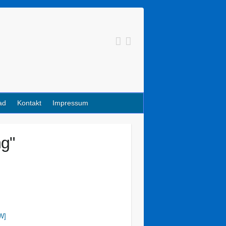
ad
Kontakt
Impressum
g"
W]