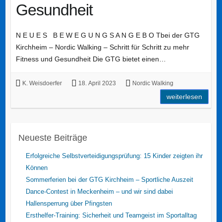
Gesundheit
N E U E S B E W E G U N G S A N G E B O Tbei der GTG
Kirchheim – Nordic Walking – Schritt für Schritt zu mehr
Fitness und Gesundheit Die GTG bietet einen…
K. Weisdoerfer
18. April 2023
Nordic Walking
weiterlesen
Neueste Beiträge
Erfolgreiche Selbstverteidigungsprüfung: 15 Kinder zeigten ihr
Können
Sommerferien bei der GTG Kirchheim – Sportliche Auszeit
Dance-Contest in Meckenheim – und wir sind dabei
Hallensperrung über Pfingsten
Ersthelfer-Training: Sicherheit und Teamgeist im Sportalltag