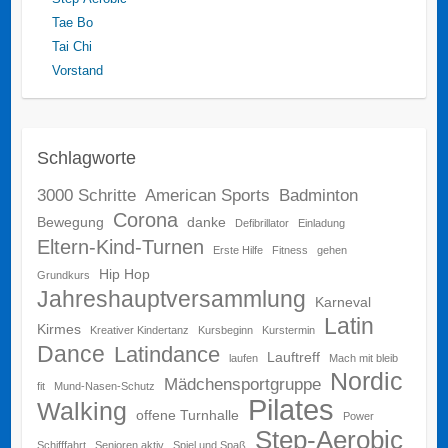
Tae Bo
Tai Chi
Vorstand
Schlagworte
3000 Schritte
American Sports
Badminton
Corona
Bewegung
danke
Defibrillator
Einladung
Eltern-Kind-Turnen
Erste Hilfe
Fitness
gehen
Hip Hop
Grundkurs
Jahreshauptversammlung
Karneval
Latin
Kirmes
Kreativer Kindertanz
Kursbeginn
Kurstermin
Dance
Latindance
Lauftreff
laufen
Mach mit bleib
Nordic
Mädchensportgruppe
fit
Mund-Nasen-Schutz
Pilates
Walking
offene Turnhalle
Power
Step-Aerobic
Schifffahrt
Senioren aktiv
Spiel und Spaß