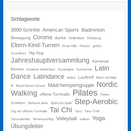
Schlagworte
3000 Schritte
American Sports
Badminton
Corona
Bewegung
danke
Defibrillator
Einladung
Eltern-Kind-Turnen
Erste Hilfe
Fitness
gehen
Hip Hop
Grundkurs
Jahreshauptversammlung
Karneval
Latin
Kirmes
Kreativer Kindertanz
Kursbeginn
Kurstermin
Dance
Latindance
Lauftreff
laufen
Mach mit bleib
Nordic
Mädchensportgruppe
fit
Mund-Nasen-Schutz
Pilates
Walking
offene Turnhalle
Power
Step-Aerobic
Schifffahrt
Senioren aktiv
Spiel und Spaß
Tai Chi
Tag der offenen Turnhalle
Tanz
Tanz-Treff
Yoga
Volleyball
Tanzkalender
Vereinsausflug
walken
Übungsleiter