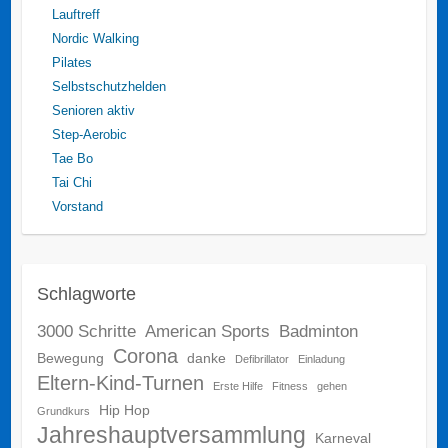
Lauftreff
Nordic Walking
Pilates
Selbstschutzhelden
Senioren aktiv
Step-Aerobic
Tae Bo
Tai Chi
Vorstand
Schlagworte
3000 Schritte
American Sports
Badminton
Corona
Bewegung
danke
Defibrillator
Einladung
Eltern-Kind-Turnen
Erste Hilfe
Fitness
gehen
Hip Hop
Grundkurs
Jahreshauptversammlung
Karneval