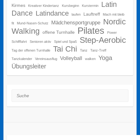
Latin
Kirmes
Kreativer Kindertanz
Kursbeginn
Kurstermin
Dance
Latindance
Lauftreff
laufen
Mach mit bleib
Nordic
Mädchensportgruppe
fit
Mund-Nasen-Schutz
Pilates
Walking
offene Turnhalle
Power
Step-Aerobic
Schifffahrt
Senioren aktiv
Spiel und Spaß
Tai Chi
Tag der offenen Turnhalle
Tanz
Tanz-Treff
Yoga
Volleyball
Tanzkalender
Vereinsausflug
walken
Übungsleiter
Suche