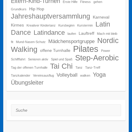
Eltern-Kind-Turnen
Erste Hilfe
Fitness
gehen
Hip Hop
Grundkurs
Jahreshauptversammlung
Karneval
Latin
Kirmes
Kreativer Kindertanz
Kursbeginn
Kurstermin
Dance
Latindance
Lauftreff
laufen
Mach mit bleib
Nordic
Mädchensportgruppe
fit
Mund-Nasen-Schutz
Pilates
Walking
offene Turnhalle
Power
Step-Aerobic
Schifffahrt
Senioren aktiv
Spiel und Spaß
Tai Chi
Tag der offenen Turnhalle
Tanz
Tanz-Treff
Yoga
Volleyball
Tanzkalender
Vereinsausflug
walken
Übungsleiter
Suche