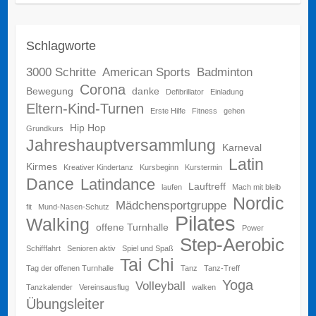
Schlagworte
3000 Schritte
American Sports
Badminton
Corona
Bewegung
danke
Defibrillator
Einladung
Eltern-Kind-Turnen
Erste Hilfe
Fitness
gehen
Hip Hop
Grundkurs
Jahreshauptversammlung
Karneval
Latin
Kirmes
Kreativer Kindertanz
Kursbeginn
Kurstermin
Dance
Latindance
Lauftreff
laufen
Mach mit bleib
Nordic
Mädchensportgruppe
fit
Mund-Nasen-Schutz
Pilates
Walking
offene Turnhalle
Power
Step-Aerobic
Schifffahrt
Senioren aktiv
Spiel und Spaß
Tai Chi
Tag der offenen Turnhalle
Tanz
Tanz-Treff
Yoga
Volleyball
Tanzkalender
Vereinsausflug
walken
Übungsleiter