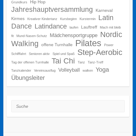
Hip Hop
Grundkurs
Jahreshauptversammlung
Karneval
Latin
Kirmes
Kreativer Kindertanz
Kursbeginn
Kurstermin
Dance
Latindance
Lauftreff
laufen
Mach mit bleib
Nordic
Mädchensportgruppe
fit
Mund-Nasen-Schutz
Pilates
Walking
offene Turnhalle
Power
Step-Aerobic
Schifffahrt
Senioren aktiv
Spiel und Spaß
Tai Chi
Tag der offenen Turnhalle
Tanz
Tanz-Treff
Yoga
Volleyball
Tanzkalender
Vereinsausflug
walken
Übungsleiter
Suche