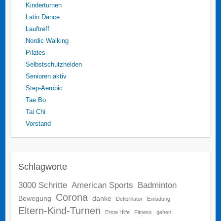
Kinderturnen
Latin Dance
Lauftreff
Nordic Walking
Pilates
Selbstschutzhelden
Senioren aktiv
Step-Aerobic
Tae Bo
Tai Chi
Vorstand
Schlagworte
3000 Schritte
American Sports
Badminton
Corona
Bewegung
danke
Defibrillator
Einladung
Eltern-Kind-Turnen
Erste Hilfe
Fitness
gehen