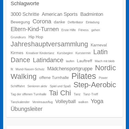
Schlagworte
3000 Schritte
American Sports
Badminton
Corona
Bewegung
danke
Defibrillator
Einladung
Eltern-Kind-Turnen
Erste Hilfe
Fitness
gehen
Hip Hop
Grundkurs
Jahreshauptversammlung
Karneval
Latin
Kirmes
Kreativer Kindertanz
Kursbeginn
Kurstermin
Dance
Latindance
Lauftreff
laufen
Mach mit bleib
Nordic
Mädchensportgruppe
fit
Mund-Nasen-Schutz
Pilates
Walking
offene Turnhalle
Power
Step-Aerobic
Schifffahrt
Senioren aktiv
Spiel und Spaß
Tai Chi
Tag der offenen Turnhalle
Tanz
Tanz-Treff
Yoga
Volleyball
Tanzkalender
Vereinsausflug
walken
Übungsleiter