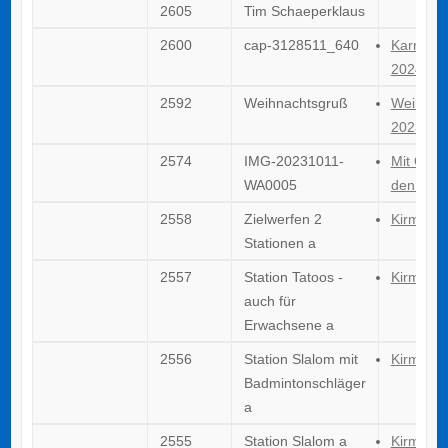
2605
Tim Schaeperklaus
2600
cap-3128511_640
Karneval
2024
2592
Weihnachtsgruß
Weihnac
2023
2574
IMG-20231011-
Mit Outd
WA0005
den Herb
2558
Zielwerfen 2
Kirmes 
Stationen a
2557
Station Tatoos -
Kirmes 
auch für
Erwachsene a
2556
Station Slalom mit
Kirmes 
Badmintonschläger
a
2555
Station Slalom a
Kirmes 