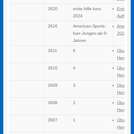
2620
erste hilfe kurs
Erste Hil
2024
Auffrisc
2616
American-Sports-
American
fuer-Jungen-ab-9-
2024
Jahren
2611
5
Übungsle
Herren 
2610
4
Übungsle
Herren 
2609
3
Übungsle
Herren 
2608
2
Übungsle
Herren 
2607
1
Übungsle
Herren 