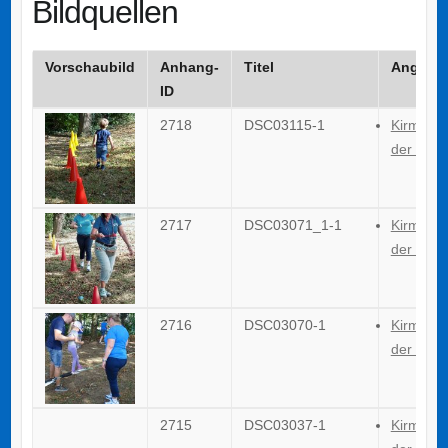
Bildquellen
Vorschaubild
Anhang-
Titel
Angezei
ID
2718
DSC03115-1
Kirmes 2
der GTG
2717
DSC03071_1-1
Kirmes 2
der GTG
2716
DSC03070-1
Kirmes 2
der GTG
2715
DSC03037-1
Kirmes 2