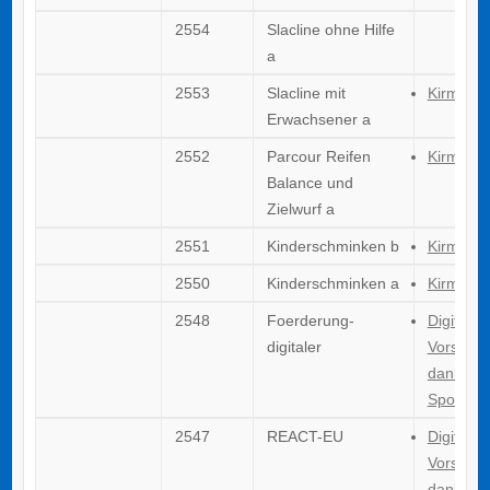
2554
Slacline ohne Hilfe
a
2553
Slacline mit
Kirmes 
Erwachsener a
2552
Parcour Reifen
Kirmes 
Balance und
Zielwurf a
2551
Kinderschminken b
Kirmes 
2550
Kinderschminken a
Kirmes 
2548
Foerderung-
Digitalis
digitaler
Vorstand
dank
Sportför
2547
REACT-EU
Digitalis
Vorstand
dank