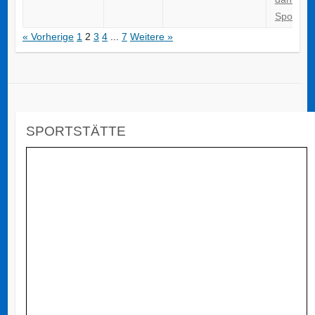
Sportför
« Vorherige
1
2
3
4
...
7
Weitere »
SPORTSTÄTTE