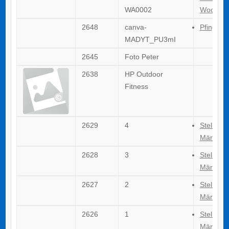
WA0002
Woche d
2648
canva-
Pfingste
MADYT_PU3mI
2645
Foto Peter
2638
HP Outdoor
Fitness
2629
4
Stellena
März 20
2628
3
Stellena
März 20
2627
2
Stellena
März 20
2626
1
Stellena
März 20