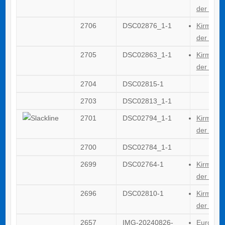
der GTG
2706
DSC02876_1-1
Kirmes 2
der GTG
2705
DSC02863_1-1
Kirmes 2
der GTG
2704
DSC02815-1
2703
DSC02813_1-1
2701
DSC02794_1-1
Kirmes 2
der GTG
2700
DSC02784_1-1
2699
DSC02764-1
Kirmes 2
der GTG
2696
DSC02810-1
Kirmes 2
der GTG
2657
IMG-20240826-
Europäi